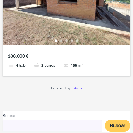
188.000 €
4
hab
2
baños
156
m²
Powered by
Estatik
Buscar
Buscar