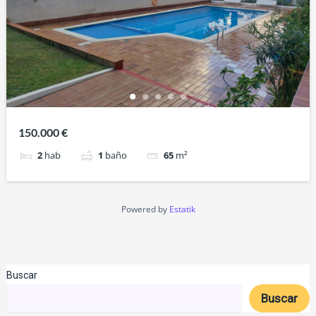
150.000 €
2
hab
1
baño
65
m²
Powered by
Estatik
Buscar
Buscar